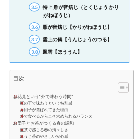
3.5
特上 雁が音焙じ（とくじょう かり
がねほうじ）
3.6
雁が音焙じ【かりがねほうじ】
3.7
雲上の鶴【うんじょうのつる】
3.8
鳳雲【ほううん】
目次
お花見という“外で味わう時間”
桜の下で味わうという特別感
お団子が選ばれてきた理由
外で食べるからこそ求められるバランス
お団子とお茶がつくる春の調和
煎茶で感じる春の清々しさ
ほうじ茶のやさしい安心感