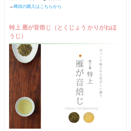
→
稀頭の購入はこちらから
特上 雁が音焙じ（とくじょう かりがねほ
うじ）