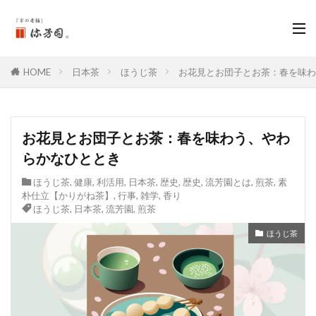
HOME
日本茶
ほうじ茶
お花見とお団子とお茶：春を味
お花見とお団子とお茶：春を味わう、やわ
らかなひととき
ほうじ茶
,
健康
,
利活用
,
日本茶
,
歴史
,
歴史
,
流芳園とは
,
煎茶
,
素
朴仕立【かりがね茶】
,
行事
,
雑学
,
香り
ほうじ茶
,
日本茶
,
流芳園
,
煎茶
ほうじ茶