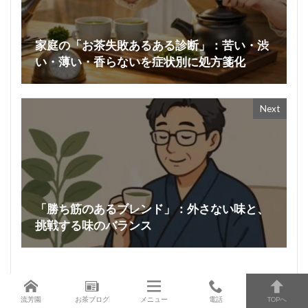
家庭の「お茶失敗あるある診断」：苦い・渋
い・薄い・香らないを症状別に処方箋化
Next
「勝ち筋のあるブレンド」：外さない味と、
挑戦する味のバランス
関連する記事
流芳園
お茶ブログ
メニュー
電話
TOPへ