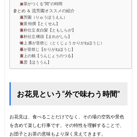
お茶がつくる“間”の時間
まとめ ＆ 流芳園オススメの紹介
流芳園（りゅうほうえん）
煎茶 特撰【とくせん】
素朴仕立 友白髪【ともしらが】
素朴仕立 稀頭【まれがしら】
特上 雁が音焙じ（とくじょう かりがねほうじ）
雁が音焙じ【かりがねほうじ】
雲上の鶴【うんじょうのつる】
鳳雲【ほううん】
お花見という“外で味わう時間”
お花見は、食べることだけでなく、その場の空気や景色
を含めて楽しむ行事です。その特性を理解することで、
お団子とお茶の意味もより深く見えてきます。