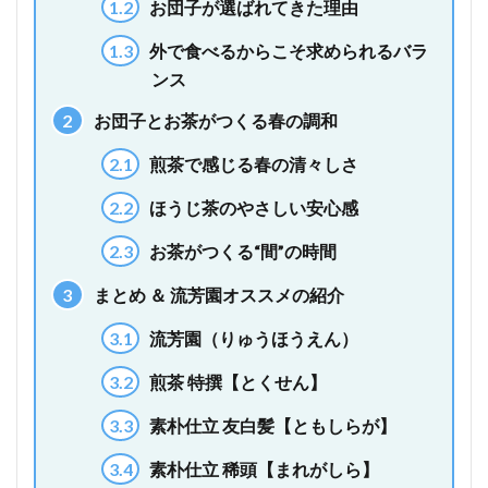
1.2
お団子が選ばれてきた理由
1.3
外で食べるからこそ求められるバラ
ンス
2
お団子とお茶がつくる春の調和
2.1
煎茶で感じる春の清々しさ
2.2
ほうじ茶のやさしい安心感
2.3
お茶がつくる“間”の時間
3
まとめ ＆ 流芳園オススメの紹介
3.1
流芳園（りゅうほうえん）
3.2
煎茶 特撰【とくせん】
3.3
素朴仕立 友白髪【ともしらが】
3.4
素朴仕立 稀頭【まれがしら】