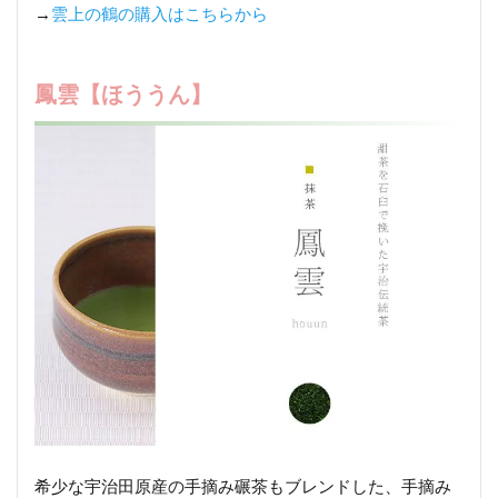
→
雲上の鶴の購入はこちらから
鳳雲【ほううん】
希少な宇治田原産の手摘み碾茶もブレンドした、手摘み