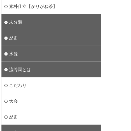
素朴仕立【かりがね茶】
未分類
歴史
水源
流芳園とは
こだわり
大会
歴史