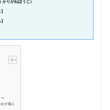
う かりがねほうじ）
じ】
る】
？〜
み出す職人