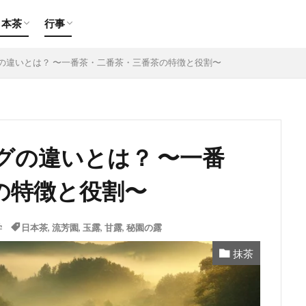
玉露
煎茶
ほうじ茶
期間限定
慶事
弔事
日本茶
行事
玉露
煎茶
ほうじ茶
期間限定
慶事
弔事
の違いとは？ 〜一番茶・二番茶・三番茶の特徴と役割〜
グの違いとは？ 〜一番
の特徴と役割〜
学
日本茶
,
流芳園
,
玉露
,
甘露
,
秘園の露
抹茶