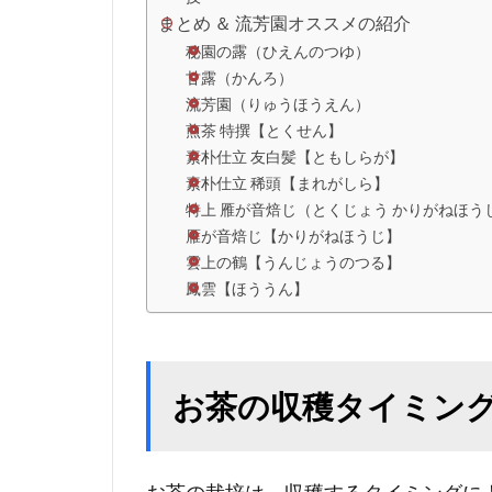
まとめ ＆ 流芳園オススメの紹介
秘園の露（ひえんのつゆ）
甘露（かんろ）
流芳園（りゅうほうえん）
煎茶 特撰【とくせん】
素朴仕立 友白髪【ともしらが】
素朴仕立 稀頭【まれがしら】
特上 雁が音焙じ（とくじょう かりがねほう
雁が音焙じ【かりがねほうじ】
雲上の鶴【うんじょうのつる】
鳳雲【ほううん】
お茶の収穫タイミン