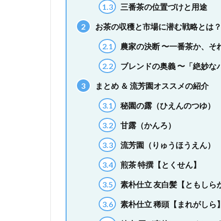
1.3
三番茶の位置づけと用途
2
お茶の収穫と市場に潜む戦略とは
2.1
農家の決断 〜一番茶か、そ
2.2
ブレンドの奥義 〜「絶妙な
3
まとめ ＆ 流芳園オススメの紹介
3.1
秘園の露（ひえんのつゆ）
3.2
甘露（かんろ）
3.3
流芳園（りゅうほうえん）
3.4
煎茶 特撰【とくせん】
3.5
素朴仕立 友白髪【ともしら
3.6
素朴仕立 稀頭【まれがしら