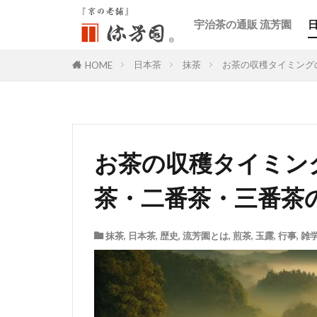
宇治茶の通販 流芳園
日本茶
抹茶
お茶の収穫タイミング
HOME
お茶の収穫タイミン
茶・二番茶・三番茶
抹茶
,
日本茶
,
歴史
,
流芳園とは
,
煎茶
,
玉露
,
行事
,
雑