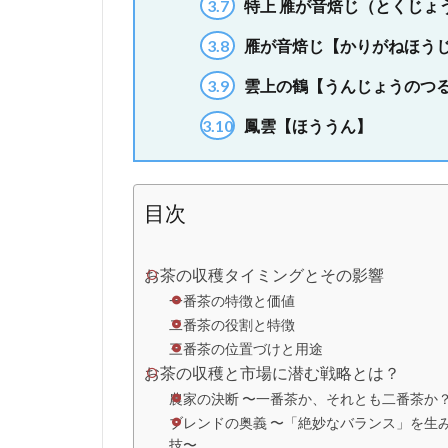
3.7
特上 雁が音焙じ（とくじょ
3.8
雁が音焙じ【かりがねほう
3.9
雲上の鶴【うんじょうのつ
3.10
鳳雲【ほううん】
目次
お茶の収穫タイミングとその影響
一番茶の特徴と価値
二番茶の役割と特徴
三番茶の位置づけと用途
お茶の収穫と市場に潜む戦略とは？
農家の決断 〜一番茶か、それとも二番茶か
ブレンドの奥義 〜「絶妙なバランス」を生
技〜