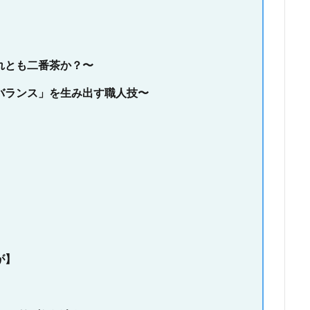
？
れとも二番茶か？〜
バランス」を生み出す職人技〜
が】
】