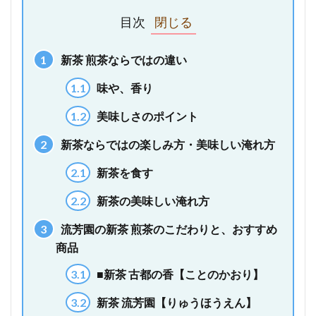
目次
1
新茶 煎茶ならではの違い
1.1
味や、香り
1.2
美味しさのポイント
2
新茶ならではの楽しみ方・美味しい淹れ方
2.1
新茶を食す
2.2
新茶の美味しい淹れ方
3
流芳園の新茶 煎茶のこだわりと、おすすめ
商品
3.1
■新茶 古都の香【ことのかおり】
3.2
新茶 流芳園【りゅうほうえん】