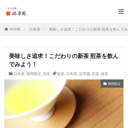
HOME
日本茶
美味しさ追求！こだわりの新茶 煎茶を飲んで
美味しさ追求！こだわりの新茶 煎茶を飲ん
でみよう！
日本茶
,
期間限定
,
煎茶
新茶
,
日本茶
,
流芳園
,
煎茶
,
緑茶
期間限定