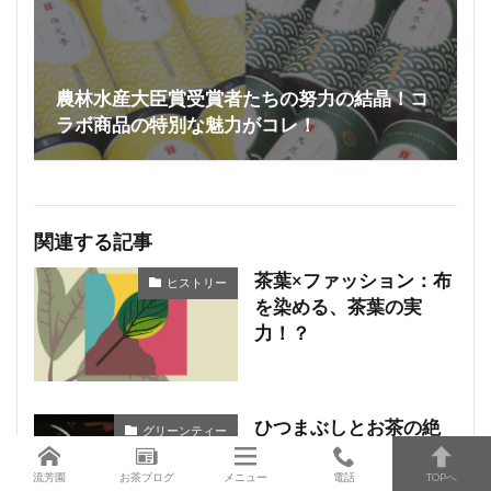
農林水産大臣賞受賞者たちの努力の結晶！コ
ラボ商品の特別な魅力がコレ！
関連する記事
茶葉×ファッション：布
ヒストリー
を染める、茶葉の実
力！？
ひつまぶしとお茶の絶
グリーンティー
妙なコンビネーショ
ン：味覚のシンフォニ
流芳園
お茶ブログ
メニュー
電話
TOPへ