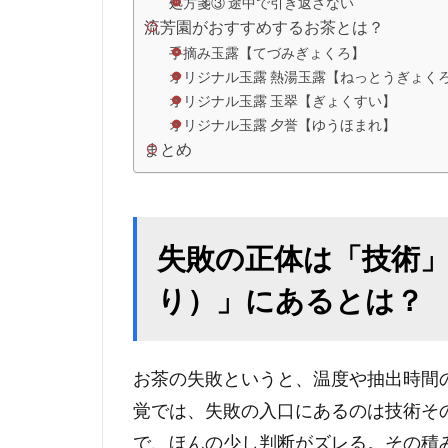
処方箋③ 途中で引き返さない
流芳園がおすすめするお茶とは？
手摘み玉露【てづみぎょくろ】
オリジナル玉露 熱湯玉露【ねっとうぎょく
オリジナル玉露 玉翠【ぎょくすい】
オリジナル玉露 夕誉【ゆうほまれ】
まとめ
失敗の正体は「技術
り）」にあるとは？
お茶の失敗というと、温度や抽出時間
覚では、失敗の入口にあるのは技術そ
で、ほんの少し判断がズレる。その積