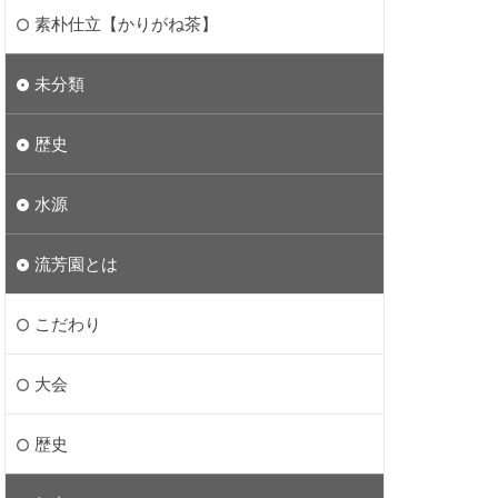
素朴仕立【かりがね茶】
未分類
歴史
水源
流芳園とは
こだわり
大会
歴史