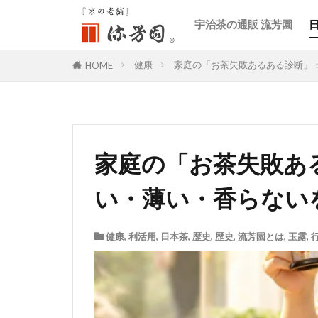
宇治茶の通販 流芳園
健康
家庭の「お茶失敗あるある診断」
HOME
家庭の「お茶失敗あ
い・薄い・香らない
健康
,
利活用
,
日本茶
,
歴史
,
歴史
,
流芳園とは
,
玉露
,