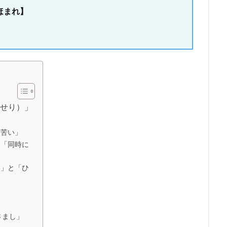
ほまれ】
せり）」
「苦い」
は「同時に
い」と「ひ
さまし」