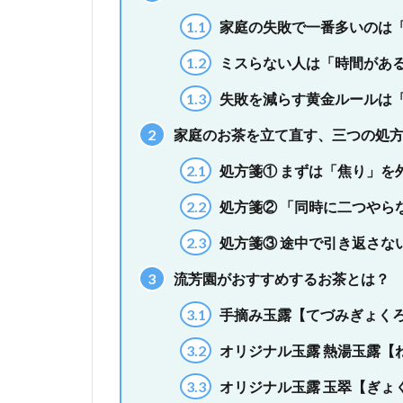
1.1
家庭の失敗で一番多いのは
1.2
ミスらない人は「時間があ
1.3
失敗を減らす黄金ルールは
2
家庭のお茶を立て直す、三つの処
2.1
処方箋① まずは「焦り」を
2.2
処方箋② 「同時に二つやら
2.3
処方箋③ 途中で引き返さな
3
流芳園がおすすめするお茶とは？
3.1
手摘み玉露【てづみぎょく
3.2
オリジナル玉露 熱湯玉露【
3.3
オリジナル玉露 玉翠【ぎょ