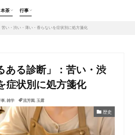
玉露
煎茶
ほうじ茶
期間限定
慶事
弔事
日本茶
行事
玉露
煎茶
ほうじ茶
期間限定
慶事
弔事
：苦い・渋い・薄い・香らないを症状別に処方箋化
るある診断」：苦い・渋
を症状別に処方箋化
行事
,
雑学
流芳園
,
玉露
歴史