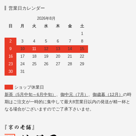
営業日カレンダー
2026年8月
日
月
火
水
木
金
土
1
2
3
4
5
6
7
8
9
10
11
12
13
14
15
16
17
18
19
20
21
22
23
24
25
26
27
28
29
30
31
ショップ休業日
新茶（5月中旬～6月中旬）
、
御中元（7月）
、
御歳暮（12月）
の時
期はご注文が一時的に集中して最大8営業日以内の発送が精一杯と
なる場合がございますのでご了承下さいませ。