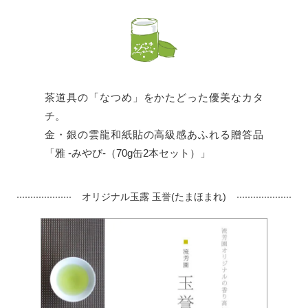
茶道具の「なつめ」をかたどった優美なカタ
チ。
金・銀の雲龍和紙貼の高級感あふれる贈答品
「雅 -みやび-（70g缶2本セット）」
オリジナル玉露 玉誉(たまほまれ)