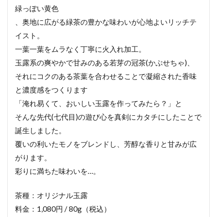
緑っぽい黄色
、奥地に広がる緑茶の豊かな味わいが心地よいリッチテ
イスト。
一葉一葉をムラなく丁寧に火入れ加工。
玉露系の爽やかで甘みのある若芽の冠茶(かぶせちゃ)、
それにコクのある茶葉を合わせることで凝縮された香味
と濃度感をつくります
「淹れ易くて、おいしい玉露を作ってみたら？」と
そんな先代(七代目)の遊び心を真剣にカタチにしたことで
誕生しました。
覆いの利いたモノをブレンドし、芳醇な香りと甘みが広
がります。
彩りに満ちた味わいを…。
茶種：オリジナル玉露
料金：1,080円 / 80g（税込）