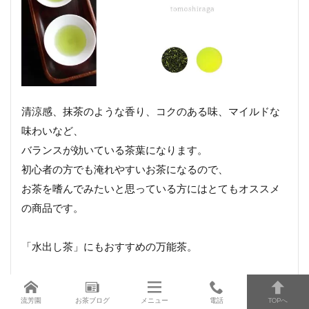
清涼感、抹茶のような香り、コクのある味、マイルドな
味わいなど、
バランスが効いている茶葉になります。
初心者の方でも淹れやすいお茶になるので、
お茶を嗜んでみたいと思っている方にはとてもオススメ
の商品です。
「水出し茶」にもおすすめの万能茶。
茶種：素朴仕立（かぶせ茶）
流芳園
お茶ブログ
メニュー
電話
TOPへ
料金：864円 / 88g（税込）