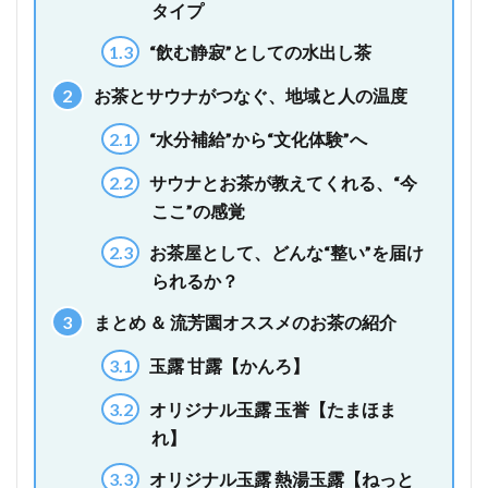
タイプ
1.3
“飲む静寂”としての水出し茶
2
お茶とサウナがつなぐ、地域と人の温度
2.1
“水分補給”から“文化体験”へ
2.2
サウナとお茶が教えてくれる、“今
ここ”の感覚
2.3
お茶屋として、どんな“整い”を届け
られるか？
3
まとめ ＆ 流芳園オススメのお茶の紹介
3.1
玉露 甘露【かんろ】
3.2
オリジナル玉露 玉誉【たまほま
れ】
3.3
オリジナル玉露 熱湯玉露【ねっと