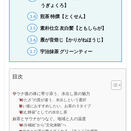
うぎょくろ】
3.4
煎茶 特撰【とくせん】
3.5
素朴仕立 友白髪【ともしらが】
3.6
雁が音焙じ【かりがねほうじ】
3.7
宇治抹茶 グリーンティー
目次
サウナ後の体に寄り添う、水出し茶の魅力
“冷たさ”の質が違う、水出しという選択
整い後におすすめしたい、お茶の３タイプ
“飲む静寂”としての水出し茶
お茶とサウナがつなぐ、地域と人の温度
“水分補給”から“文化体験”へ