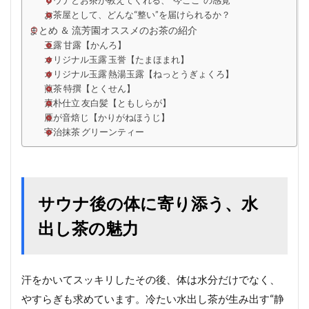
サウナとお茶が教えてくれる、“今ここ”の感覚
お茶屋として、どんな“整い”を届けられるか？
まとめ ＆ 流芳園オススメのお茶の紹介
玉露 甘露【かんろ】
オリジナル玉露 玉誉【たまほまれ】
オリジナル玉露 熱湯玉露【ねっとうぎょくろ】
煎茶 特撰【とくせん】
素朴仕立 友白髪【ともしらが】
雁が音焙じ【かりがねほうじ】
宇治抹茶 グリーンティー
サウナ後の体に寄り添う、水
出し茶の魅力
汗をかいてスッキリしたその後、体は水分だけでなく、
やすらぎも求めています。冷たい水出し茶が生み出す“静