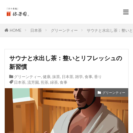
HOME
日本茶
グリーンティー
サウナと水出し茶：整いと
サウナと水出し茶：整いとリフレッシュの
新習慣
グリーンティー
,
健康
,
抹茶
,
日本茶
,
雑学
,
食事
,
香り
日本茶
,
流芳園
,
煎茶
,
緑茶
,
食事
グリーンティー