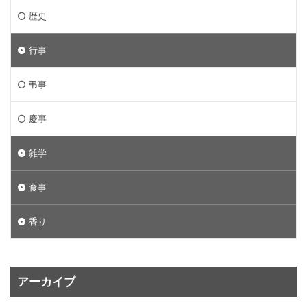
歴史
行事
弔事
慶事
雑学
食事
香り
アーカイブ