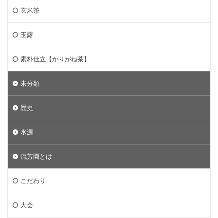
玄米茶
玉露
素朴仕立【かりがね茶】
未分類
歴史
水源
流芳園とは
こだわり
大会