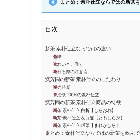
4
まとめ：素朴仕立ならではの新茶を
目次
新茶 素朴仕立ならではの違い
色味
味わいと、香り
淹れる際の注意点
流芳園の新茶 素朴仕立のこだわり
販売時期
宇治茶100%の素朴仕立
流芳園の新茶 素朴仕立商品の特徴
新茶 素朴仕立 白折【しらおれ】
新茶 素朴仕立 友白髪【ともしらが】
新茶 素朴仕立 稀頭【まれがしら】
まとめ：素朴仕立ならではの新茶を飲んで