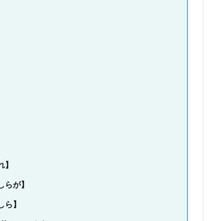
れ】
しらが】
しら】