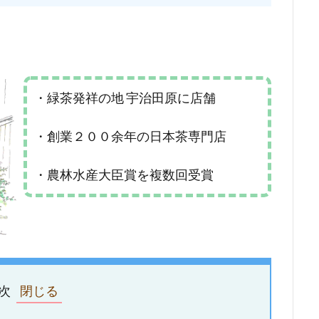
・緑茶発祥の地 宇治田原に店舗
・創業２００余年の日本茶専門店
・農林水産大臣賞を複数回受賞
次