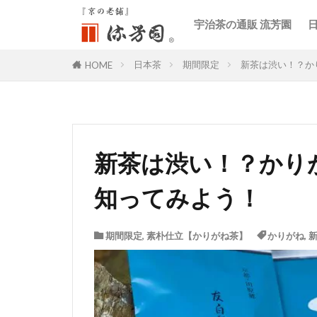
宇治茶の通販 流芳園
日本茶
期間限定
新茶は渋い！？か
HOME
新茶は渋い！？かり
知ってみよう！
期間限定
,
素朴仕立【かりがね茶】
かりがね
,