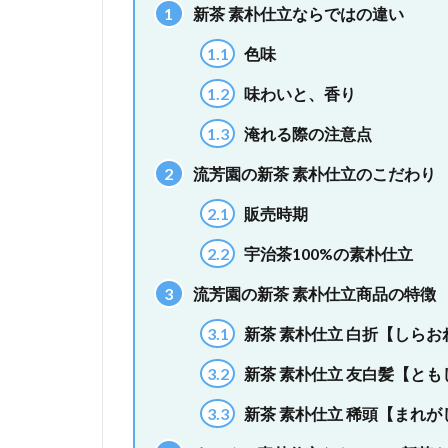
1
新茶 素朴仕立ならではの違い
1.1
色味
1.2
味わいと、香り
1.3
淹れる際の注意点
2
流芳園の新茶 素朴仕立のこだわり
2.1
販売時期
2.2
宇治茶100%の素朴仕立
3
流芳園の新茶 素朴仕立商品の特徴
3.1
新茶 素朴仕立 白折【しらお
3.2
新茶 素朴仕立 友白髪【とも
3.3
新茶 素朴仕立 稀頭【まれが