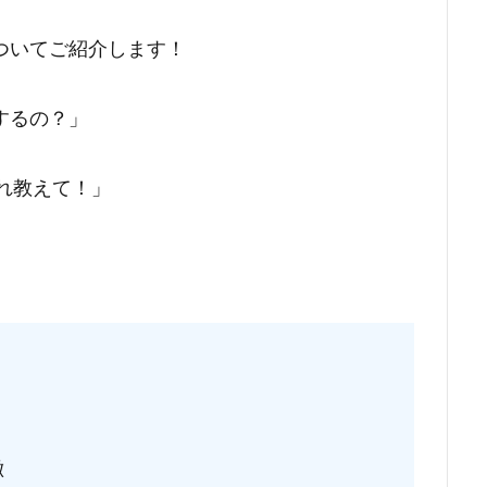
ついてご紹介します！
するの？」
れ教えて！」
。
り
徴