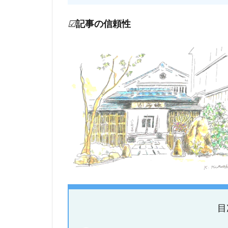
☑
記事の信頼性
目