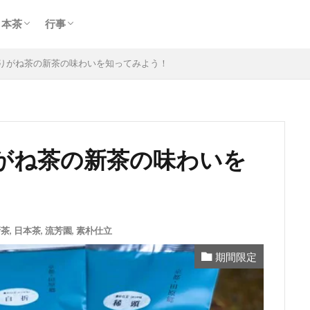
玉露
煎茶
ほうじ茶
期間限定
慶事
弔事
日本茶
行事
玉露
煎茶
ほうじ茶
期間限定
慶事
弔事
りがね茶の新茶の味わいを知ってみよう！
がね茶の新茶の味わいを
新茶
,
日本茶
,
流芳園
,
素朴仕立
期間限定