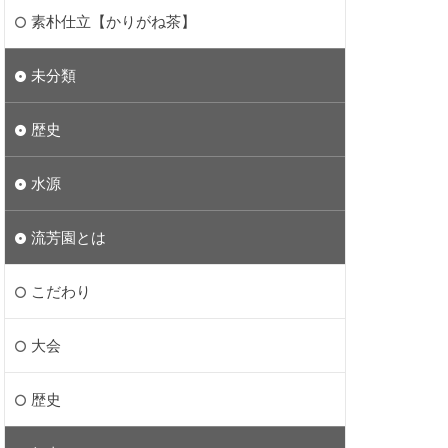
素朴仕立【かりがね茶】
未分類
歴史
水源
流芳園とは
こだわり
大会
歴史