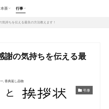
玉露
煎茶
ほうじ茶
期間限定
慶事
弔事
日本茶
行事
玉露
煎茶
ほうじ茶
期間限定
慶事
弔事
の気持ちを伝える最良の方法教えます！
感謝の気持ちを伝える最
ー
,
香典返し品物
弔事