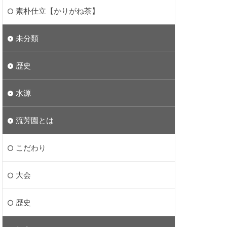
素朴仕立【かりがね茶】
未分類
歴史
水源
流芳園とは
こだわり
大会
歴史