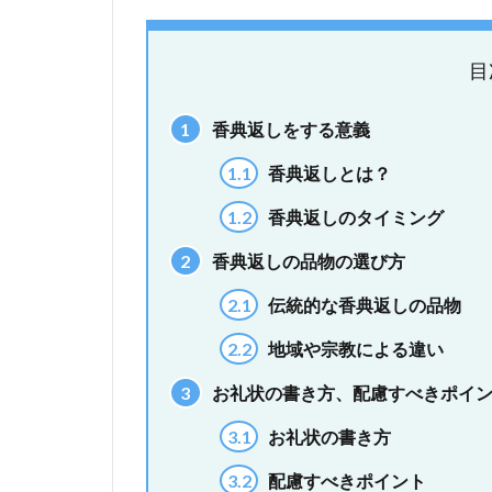
目
1
香典返しをする意義
1.1
香典返しとは？
1.2
香典返しのタイミング
2
香典返しの品物の選び方
2.1
伝統的な香典返しの品物
2.2
地域や宗教による違い
3
お礼状の書き方、配慮すべきポイ
3.1
お礼状の書き方
3.2
配慮すべきポイント