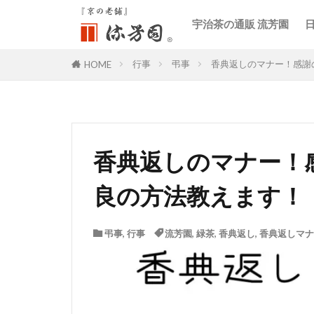
宇治茶の通販 流芳園
行事
弔事
香典返しのマナー！感謝
HOME
香典返しのマナー！
良の方法教えます！
弔事
,
行事
流芳園
,
緑茶
,
香典返し
,
香典返しマナ