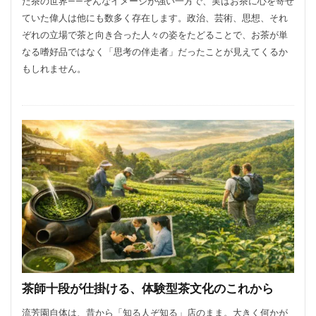
た茶の世界——そんなイメージが強い一方で、実はお茶に心を寄せ
ていた偉人は他にも数多く存在します。政治、芸術、思想、それ
ぞれの立場で茶と向き合った人々の姿をたどることで、お茶が単
なる嗜好品ではなく「思考の伴走者」だったことが見えてくるか
もしれません。
茶師十段が仕掛ける、体験型茶文化のこれから
流芳園自体は、昔から「知る人ぞ知る」店のまま。大きく何かが