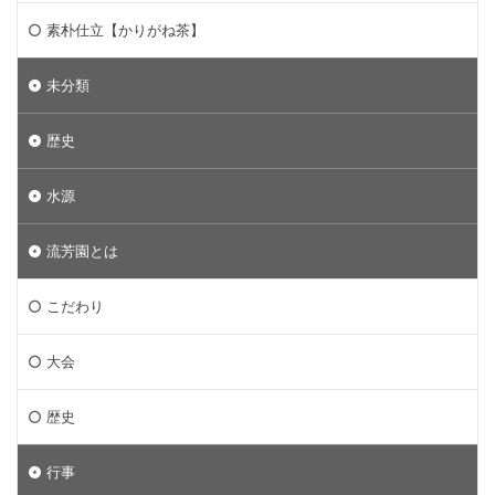
素朴仕立【かりがね茶】
未分類
歴史
水源
流芳園とは
こだわり
大会
歴史
行事