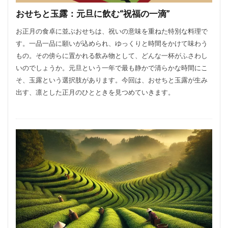
おせちと玉露：元旦に飲む“祝福の一滴”
お正月の食卓に並ぶおせちは、祝いの意味を重ねた特別な料理で
す。一品一品に願いが込められ、ゆっくりと時間をかけて味わう
もの。その傍らに置かれる飲み物として、どんな一杯がふさわし
いのでしょうか。元旦という一年で最も静かで清らかな時間にこ
そ、玉露という選択肢があります。今回は、おせちと玉露が生み
出す、凛とした正月のひとときを見つめていきます。