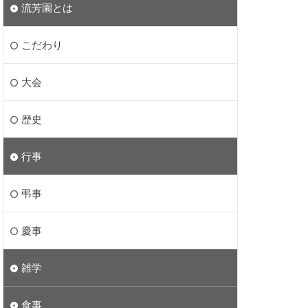
流芳園とは
こだわり
大会
歴史
行事
弔事
慶事
雑学
食事