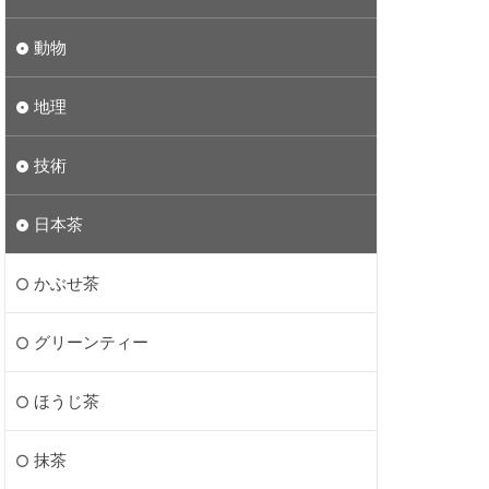
動物
地理
技術
日本茶
かぶせ茶
グリーンティー
ほうじ茶
抹茶