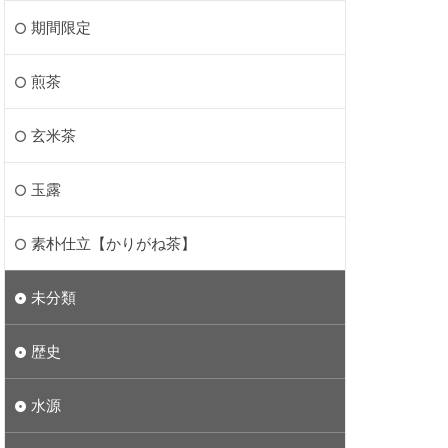
期間限定
煎茶
玄米茶
玉露
素朴仕立【かりがね茶】
未分類
歴史
水源