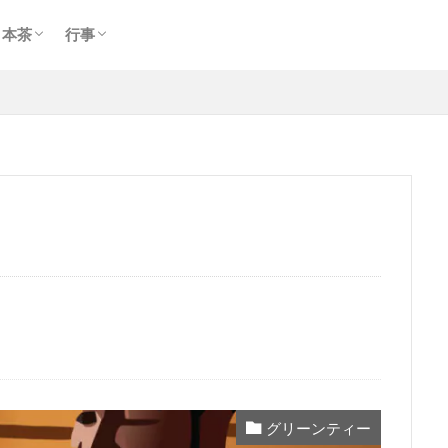
玉露
煎茶
ほうじ茶
期間限定
慶事
弔事
日本茶
行事
玉露
煎茶
ほうじ茶
期間限定
慶事
弔事
グリーンティー