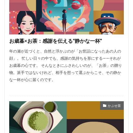
お歳暮×お茶：感謝を伝える“静かな一杯”
年の瀬が近づくと、自然と浮かぶのが「お世話になったあの人の
顔」。 忙しい日々の中でも、感謝の気持ちを形にする——それが
お歳暮の心です。 そんなときにふさわしいのが、「お茶」の贈り
物。派手ではないけれど、相手を想って選ぶからこそ、その静か
な一杯が心に届くのです。
かぶせ茶