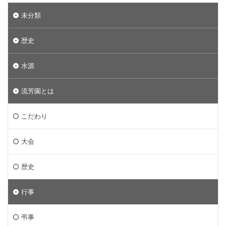
未分類
歴史
水源
流芳園とは
こだわり
大会
歴史
行事
弔事