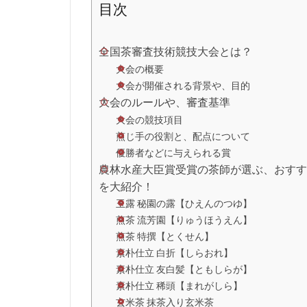
目次
全国茶審査技術競技大会とは？
大会の概要
大会が開催される背景や、目的
大会のルールや、審査基準
大会の競技項目
煎じ手の役割と、配点について
優勝者などに与えられる賞
農林水産大臣賞受賞の茶師が選ぶ、おすす
を大紹介！
玉露 秘園の露【ひえんのつゆ】
煎茶 流芳園【りゅうほうえん】
煎茶 特撰【とくせん】
素朴仕立 白折【しらおれ】
素朴仕立 友白髪【ともしらが】
素朴仕立 稀頭【まれがしら】
玄米茶 抹茶入り玄米茶