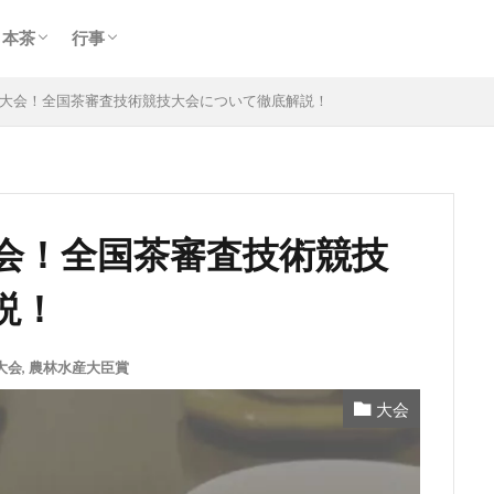
玉露
煎茶
ほうじ茶
期間限定
慶事
弔事
日本茶
行事
玉露
煎茶
ほうじ茶
期間限定
慶事
弔事
める大会！全国茶審査技術競技大会について徹底解説！
大会！全国茶審査技術競技
説！
大会
,
農林水産大臣賞
大会