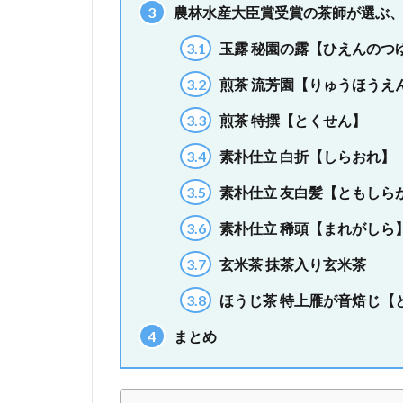
3
農林水産大臣賞受賞の茶師が選ぶ、
3.1
玉露 秘園の露【ひえんのつ
3.2
煎茶 流芳園【りゅうほうえ
3.3
煎茶 特撰【とくせん】
3.4
素朴仕立 白折【しらおれ】
3.5
素朴仕立 友白髪【ともしら
3.6
素朴仕立 稀頭【まれがしら
3.7
玄米茶 抹茶入り玄米茶
3.8
ほうじ茶 特上雁が音焙じ【
4
まとめ