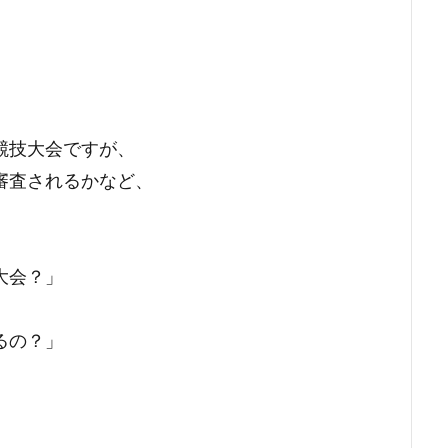
。
競技大会ですが、
審査されるかなど、
大会？」
るの？」
。