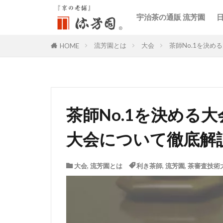
宇治茶の通販 流芳園
流芳園とは
大会
茶師No.1を決
HOME
茶師No.1を決める
大会について徹底解
大会
,
流芳園とは
利き茶師
,
流芳園
,
茶審査技術