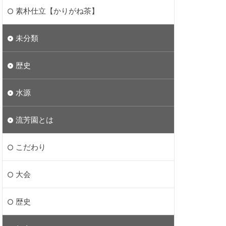
素朴仕立【かりがね茶】
未分類
歴史
水源
流芳園とは
こだわり
大会
歴史