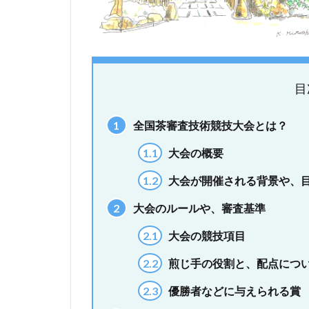
目
1
全国茶審査技術競技大会とは？
1.1
大会の概要
1.2
大会が開催される背景や、
2
大会のルールや、審査基準
2.1
大会の競技項目
2.2
煎じ手の役割と、配点につ
2.3
優勝者などに与えられる賞