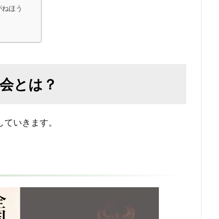
がねほう
大会とは？
していきます。