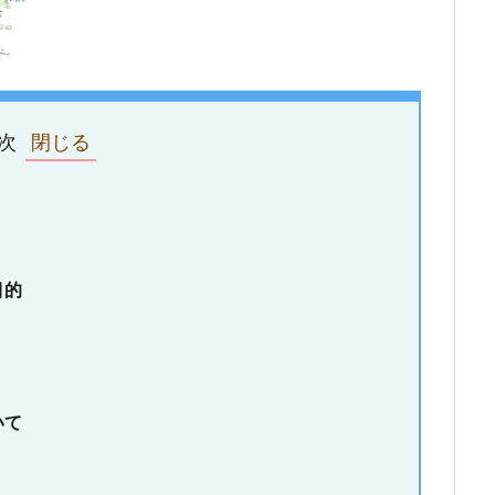
次
目的
いて