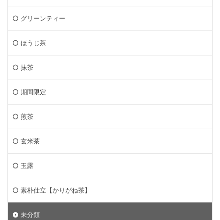
グリーンティー
ほうじ茶
抹茶
期間限定
煎茶
玄米茶
玉露
素朴仕立【かりがね茶】
未分類