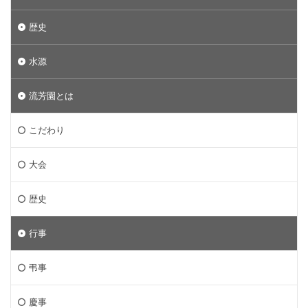
歴史
水源
流芳園とは
こだわり
大会
歴史
行事
弔事
慶事