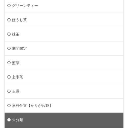
グリーンティー
ほうじ茶
抹茶
期間限定
煎茶
玄米茶
玉露
素朴仕立【かりがね茶】
未分類