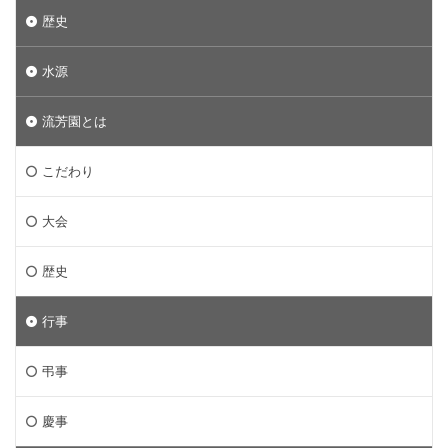
歴史
水源
流芳園とは
こだわり
大会
歴史
行事
弔事
慶事