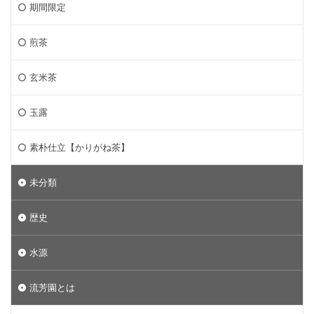
期間限定
煎茶
玄米茶
玉露
素朴仕立【かりがね茶】
未分類
歴史
水源
流芳園とは