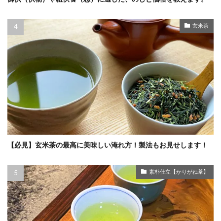
玄米茶
【必見】玄米茶の最高に美味しい淹れ方！製法もお見せします！
素朴仕立【かりがね茶】