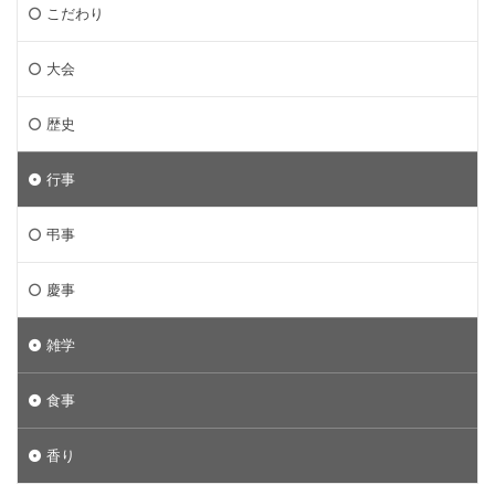
こだわり
大会
歴史
行事
弔事
慶事
雑学
食事
香り