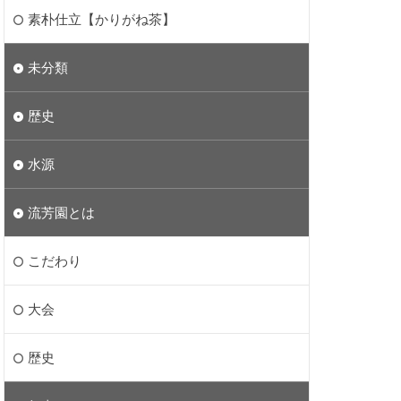
素朴仕立【かりがね茶】
未分類
歴史
水源
流芳園とは
こだわり
大会
歴史