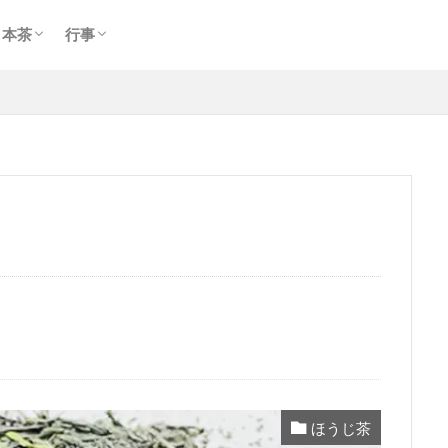
玉露
煎茶
ほうじ茶
期間限定
慶事
弔事
日本茶
行事
玉露
煎茶
ほうじ茶
期間限定
慶事
弔事
ほうじ茶