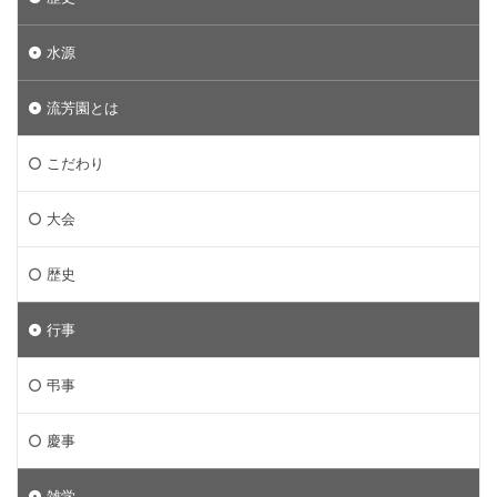
水源
流芳園とは
こだわり
大会
歴史
行事
弔事
慶事
雑学