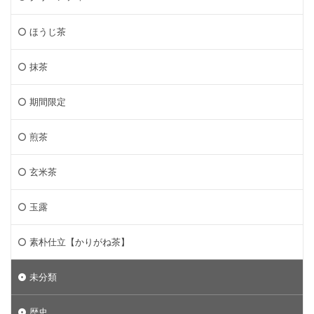
ほうじ茶
抹茶
期間限定
煎茶
玄米茶
玉露
素朴仕立【かりがね茶】
未分類
歴史