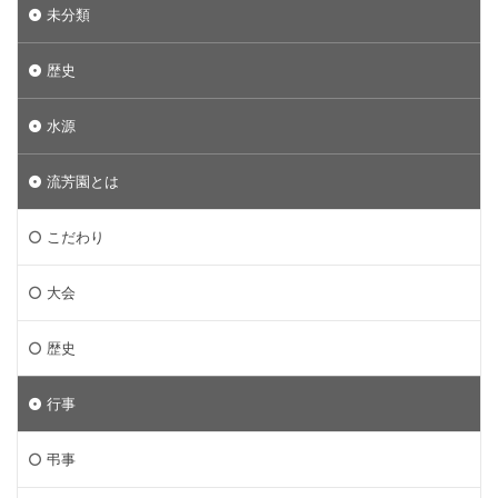
未分類
歴史
水源
流芳園とは
こだわり
大会
歴史
行事
弔事