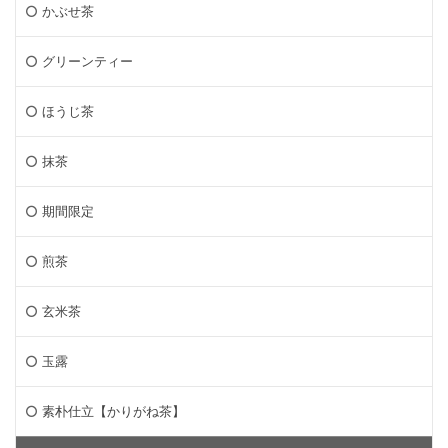
かぶせ茶
グリーンティー
ほうじ茶
抹茶
期間限定
煎茶
玄米茶
玉露
素朴仕立【かりがね茶】