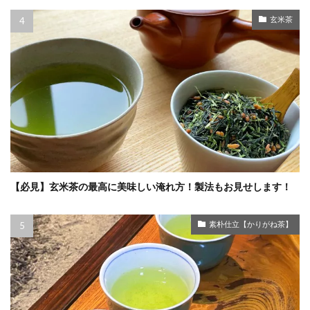
玄米茶
【必見】玄米茶の最高に美味しい淹れ方！製法もお見せします！
素朴仕立【かりがね茶】