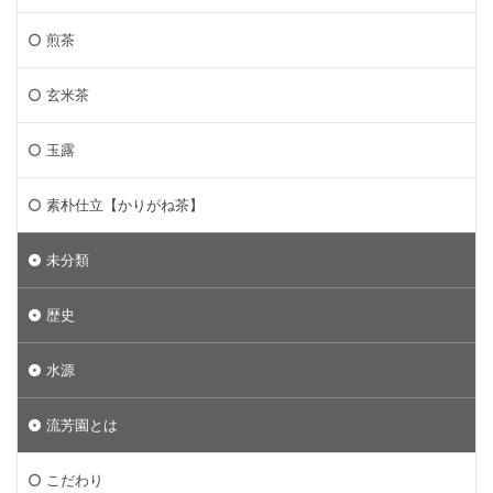
煎茶
玄米茶
玉露
素朴仕立【かりがね茶】
未分類
歴史
水源
流芳園とは
こだわり