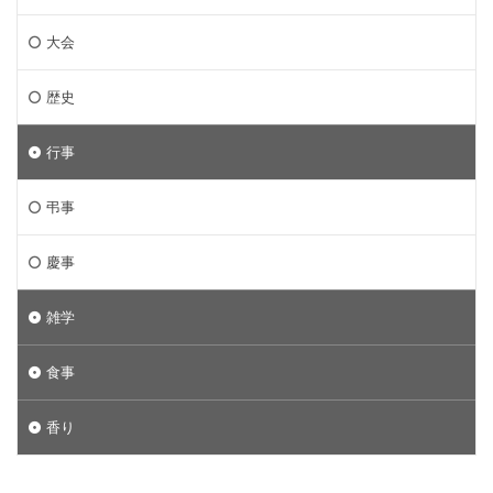
大会
歴史
行事
弔事
慶事
雑学
食事
香り