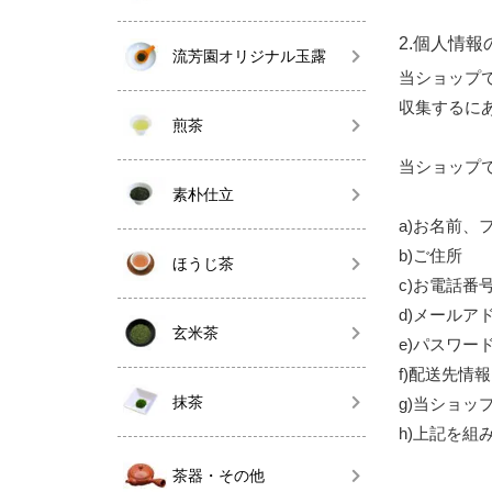
2.個人情報
流芳園オリジナル玉露
当ショップ
収集するに
煎茶
当ショップ
素朴仕立
a)お名前、
b)ご住所
ほうじ茶
c)お電話番
d)メールア
玄米茶
e)パスワー
f)配送先情報
抹茶
g)当ショッ
h)上記を
茶器・その他