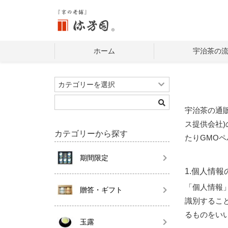
ホーム
宇治茶の
宇治茶の通
ス提供会社
カテゴリーから探す
たりGMO
期間限定
1.個人情報
「個人情報
贈答・ギフト
識別するこ
るものをい
玉露