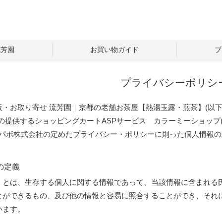
流芳園
お買い物ガイド
ブ
プライバシーポリシ
販・お取り寄せ 流芳園｜京都の老舗お茶屋【熱湯玉露・煎茶】(以下
)の提供するショッピングカートASPサービス
カラーミーショップ
ペパボ株式会社の定めた
プライバシー・ポリシー
に則った個人情報の
の定義
」とは、生存する個人に関する情報であって、当該情報に含まれる
とができるもの、及び他の情報と容易に照合することができ、それ
います。