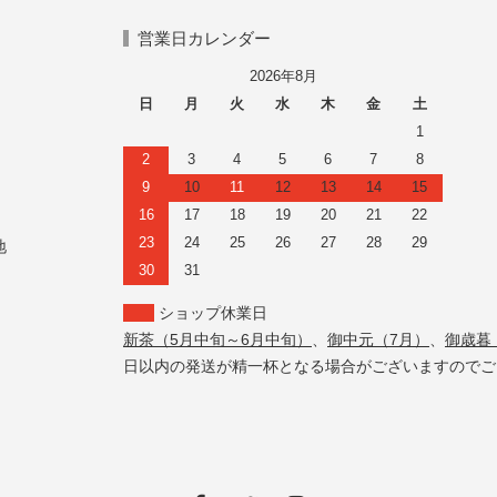
営業日カレンダー
2026年8月
日
月
火
水
木
金
土
1
2
3
4
5
6
7
8
9
10
11
12
13
14
15
16
17
18
19
20
21
22
23
24
25
26
27
28
29
地
30
31
ショップ休業日
新茶（5月中旬～6月中旬）
、
御中元（7月）
、
御歳暮
日以内の発送が精一杯となる場合がございますのでご