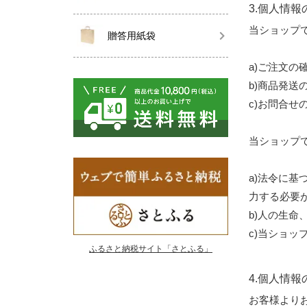
3.個人情報
当ショップ
贈答用紙袋
a)ご注文の
b)商品発送
c)お問合せ
当ショップ
a)法令に
力する必要
b)人の生
c)当ショ
ふるさと納税サイト「さとふる」
4.個人情
お客様より