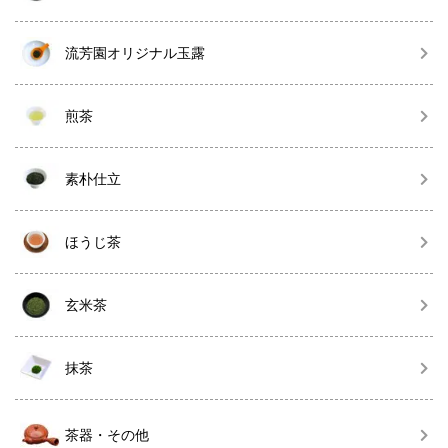
流芳園オリジナル玉露
煎茶
素朴仕立
ほうじ茶
玄米茶
抹茶
茶器・その他