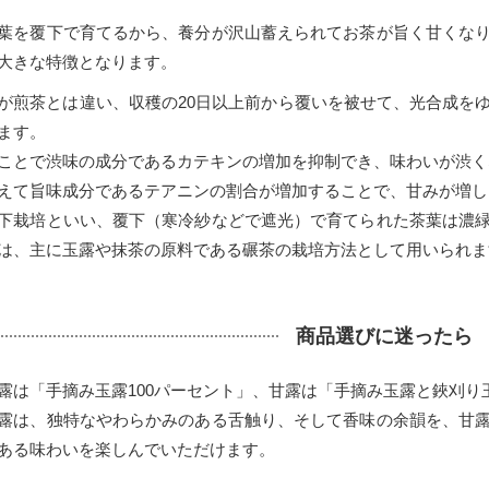
葉を覆下で育てるから、養分が沢山蓄えられてお茶が旨く甘くな
大きな特徴となります。
が煎茶とは違い、収穫の20日以上前から覆いを被せて、光合成を
ます。
ことで渋味の成分であるカテキンの増加を抑制でき、味わいが渋く
えて旨味成分であるテアニンの割合が増加することで、甘みが増し
下栽培といい、覆下（寒冷紗などで遮光）で育てられた茶葉は濃
は、主に玉露や抹茶の原料である碾茶の栽培方法として用いられま
商品選びに迷ったら
露は「手摘み玉露100パーセント」、甘露は「手摘み玉露と鋏刈り
露は、独特なやわらかみのある舌触り、そして香味の余韻を、甘
ある味わいを楽しんでいただけます。