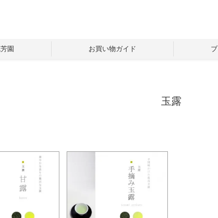
流芳園
お買い物ガイド
ブ
玉露