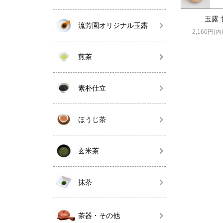
玉露 
流芳園オリジナル玉露
2,160円(内
煎茶
素朴仕立
ほうじ茶
玄米茶
抹茶
茶器・その他