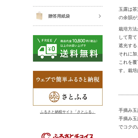
玉露は茶
贈答用紙袋
の余韻が
栽培方法
して育て
遮光する
それに加
これを覆
す。栽培
手摘み玉
ふるさと納税サイト「さとふる」
手摘み玉
でコクの