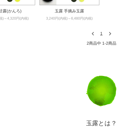
甘露(かんろ)
玉露 手摘み玉露
税)～4,320円(内税)
3,240円(内税)～6,480円(内税)
1
2商品中 1-2
商品
玉露とは？